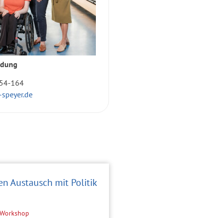
ldung
654-164
speyer.de
en Austausch mit Politik
e-Workshop