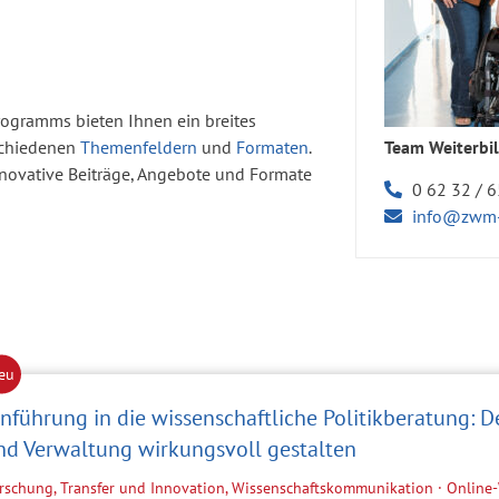
ogramms bieten Ihnen ein breites
Team Weiterbi
schiedenen
Themenfeldern
und
Formaten
.
novative Beiträge, Angebote und Formate
0 62 32 / 
info@zwm-
inführung in die wissenschaftliche Politikberatung: D
nd Verwaltung wirkungsvoll gestalten
rschung, Transfer und Innovation, Wissenschaftskommunikation · Onlin