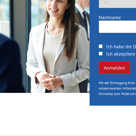
Nachname
Ich habe die
D
Ich akzeptiere 
Mit der Eintragung Ihre
wissenswerten Informat
Hinweise zum Widerruf u