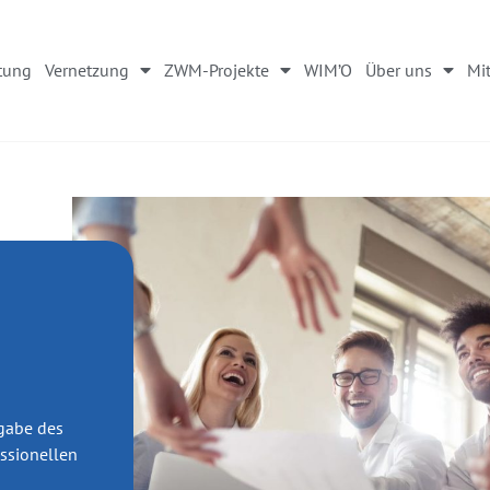
tung
Vernetzung
ZWM-Projekte
WIM’O
Über uns
Mit
gabe des
essionellen