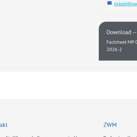
rickelt@z
Download — 
Factsheet MP 
2026-2
akt
ZWM