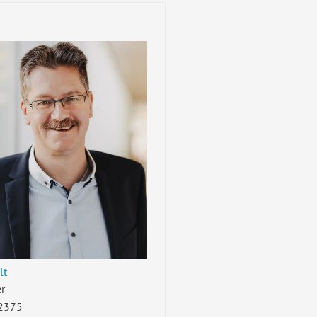
lt
r
2375