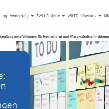
tung
Vernetzung
ZWM-Projekte
WIM’O
Über uns
Mit
: Handlungsempfehlungen für Hochschulen und Wissenschaftseinrichtung
e:
en
ngen