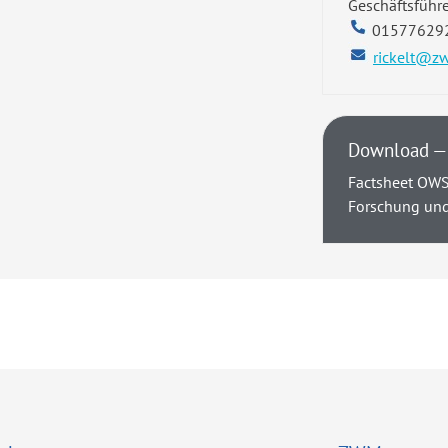
Geschäftsführe
01577629
rickelt@z
Download — 
Factsheet OWS
Forschung un