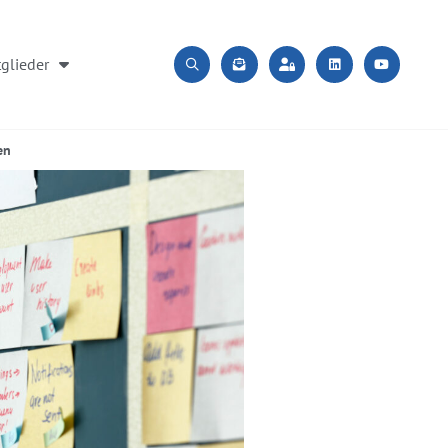
glieder
en