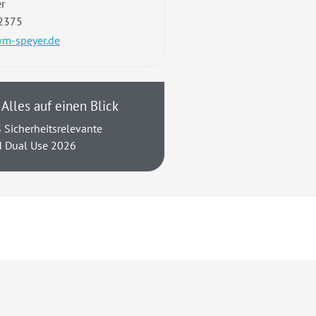
r
2375
wm-speyer.de
Alles auf einen Blick
 Sicherheitsrelevante
d Dual Use 2026