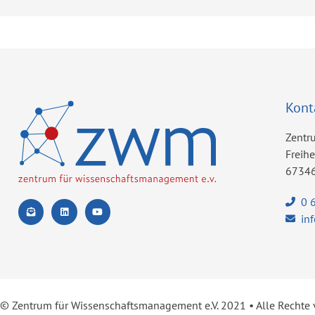
Kont
Zentr
Freih
67346
0 
in
© Zentrum für Wissenschaftsmanagement e.V. 2021 ​• Alle Rechte