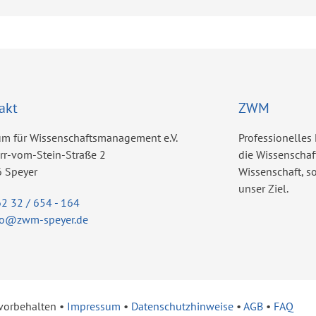
akt
ZWM
um für Wissenschaftsmanagement e.V.
Professionelles
err-vom-Stein-Straße 2
die Wissenschaf
 Speyer
Wissenschaft, 
unser Ziel.
62 32 / 654 - 164
fo@zwm-speyer.de
 vorbehalten •
Impressum
•
Datenschutzhinweise
•
AGB
•
FAQ