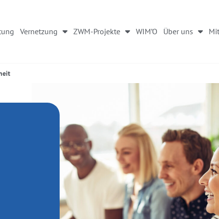
tung
Vernetzung
ZWM-Projekte
WIM’O
Über uns
Mit
heit