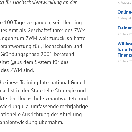
ng für Hochschulentwicklung an der
7. August
Online
3. Augus
e 100 Tage vergangen, seit Henning
Traine
eues Amt als Geschäfts­führer des ZWM
29. Juli 
ehungen zum ZWM weit zurück, so hatte
Willk
nverantwortung für „Hochschulen und
für öf
er Gründungsphase 2001 beratend
Finanz
eitet („aus dem System für das
22. Juli 
e des ZWM sind.
Business Training International GmbH
nächst in der Stabstelle Strategie und
jekte der Hochschule verantwortete und
ntwicklung u.a. umfassende mehrjährige
eptionelle Ausrichtung der Abteilung
rsonalentwicklung übernahm.