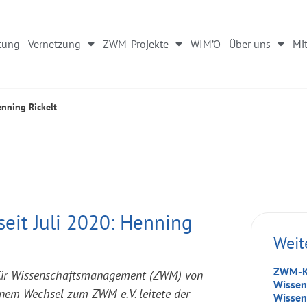
tung
Vernetzung
ZWM-Projekte
WIM’O
Über uns
Mit
nning Rickelt
eit Juli 2020: Henning
Weit
ZWM-Ko
m für Wissenschaftsmanagement (ZWM) von
Wissen
einem Wechsel zum ZWM e.V. leitete der
Wissen