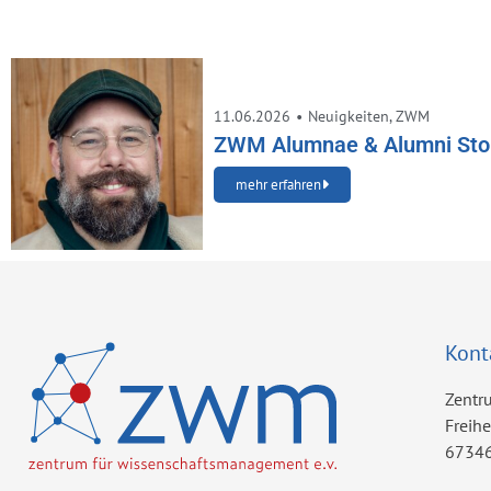
11.06.2026
•
Neuigkeiten
,
ZWM
ZWM Alumnae & Alumni Stori
mehr erfahren
Kont
Zentr
Freih
67346